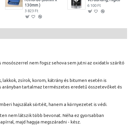
130mm )
6 100 Ft
3 823 Ft
l és mosószerrel nem fogsz sehova sem jutni az oxidatív szárító
, lakkok, zsírok, korom, kátrány és bitumen esetén is
gas arányban tartalmaz természetes eredetű összetevőket és
emberi hajszálak sörtéit, hanem a környezetet is védi.
seten nem látszik több bevonat. Néha ez gyorsabban
papírral, majd hagyja megszáradni - kész.