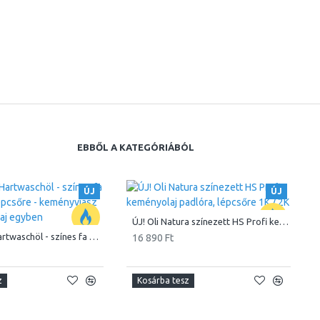
EBBŐL A KATEGÓRIÁBÓL
ÚJ
ÚJ
ÚJ! Oli Natura színezett HS Profi keményolaj padlóra, lépcsőre 1K / 2K
Oli-Natura Hartwaschöl - színes fa olaj bútorra lépcsőre - keményviasz olaj Wax és olaj egyben
16 890 Ft
z
Kosárba tesz