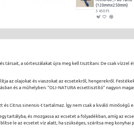
(120mmx250mm)
5 450 Ft
és társait, a sörteszálakat újra meg kell tisztítani. De csak vízze
ítja az olajokat és viaszokat az ecsetekről, hengerekről. Festékek
tartásban és a műhelyben. "OLI-NATURA ecsettisztító" nagyon ma
ózt és Citrus sinensis-t tartalmaz. Így nem csak a kiváló minőségű 
 egy tartályba, és mozgassa az ecsetet a folyadékban, amíg az ec
öblítse le az ecsetet víz alatt, ha szükséges, szárítsa meg konyhai 