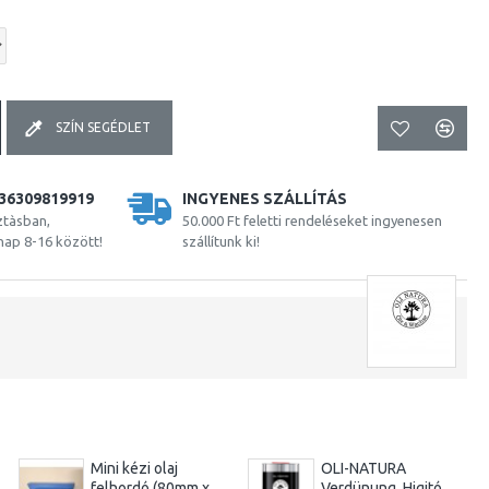
SZÍN SEGÉDLET
36309819919
INGYENES SZÁLLÍTÁS
ztàsban,
50.000 Ft feletti rendeléseket ingyenesen
nap 8-16 között!
szállítunk ki!
Mini kézi olaj
OLI-NATURA
felhordó (80mm x
Verdünung, Higitó