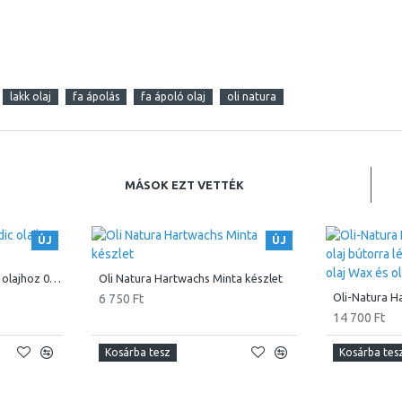
lakk olaj
fa ápolás
fa ápoló olaj
oli natura
MÁSOK EZT VETTÉK
ÚJ
ÚJ
H2O Härter Edző, Scandic olajhoz 0.1 L , 0.5 L
Oli Natura Hartwachs Minta készlet
6 750 Ft
14 700 Ft
Kosárba tesz
Kosárba tes