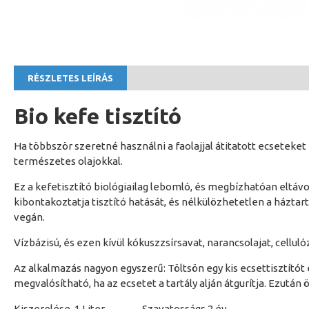
RÉSZLETES LEÍRÁS
Bio kefe tisztító
Ha többször szeretné használni a faolajjal átitatott ecseteket 
természetes olajokkal.
Ez a kefetisztító biológiailag lebomló, és megbízhatóan eltávol
kibontakoztatja tisztító hatását, és nélkülözhetetlen a ház
vegán.
Vízbázisú, és ezen kívül kókuszzsírsavat, narancsolajat, cellul
Az alkalmazás nagyon egyszerű: Töltsön egy kis ecsettisztítót
megvalósítható, ha az ecsetet a tartály alján átgurítja. Ezután 
Kiszerelése 1 Liter Szavatosságs 2 év