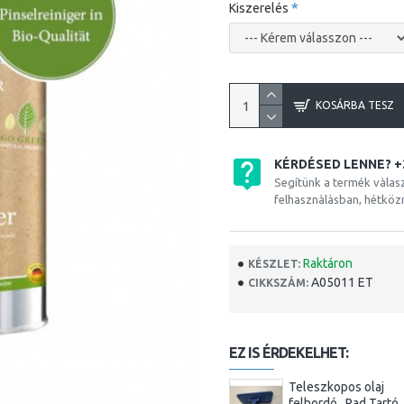
Kiszerelés
KOSÁRBA TESZ
KÉRDÉSED LENNE? +
Segítünk a termék vàlas
felhasznàlàsban, hétköz
Raktáron
KÉSZLET:
A05011 ET
CIKKSZÁM:
EZ IS ÉRDEKELHET:
Teleszkopos olaj
felhordó , Pad Tartó