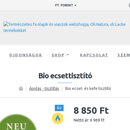
FT
FORINT
ÚJDONSÁGOK
SHOP
KAPCSOLAT
SZEM
Bio ecsettisztító
Ápolás - tisztítás
Bio ecset- és kefe tisztító
8 850 Ft
ÚJ
Nettó ár: 6 969 Ft