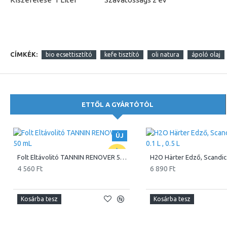
CÍMKÉK:
bio ecsettisztító
kefe tisztító
oli natura
ápoló olaj
ETTŐL A GYÁRTÓTÓL
ÚJ
Folt Eltávolitó TANNIN RENOVER 50 mL
4 560 Ft
6 890 Ft
Kosárba tesz
Kosárba tesz