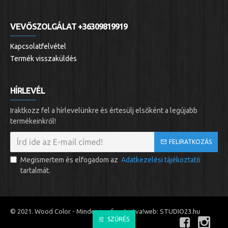
VEVŐSZOLGÁLAT +36309819919
Kapcsolatfelvétel
Termék visszaküldés
HÍRLEVÉL
Iraktkozz fel a hírlevelünkre és értesülj elsőként a legújabb
termékeinkről!
FELIRATKOZÁS
Megismertem és elfogadom az
Adatkezelési tájékoztató
tartalmát.
© 2021. Wood Color - Minden jog fenntartva!
web: STUDIO23.hu
SZŰRÉS