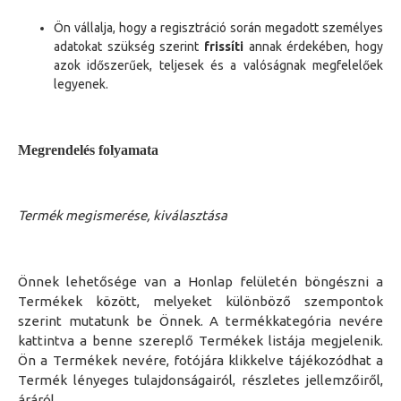
Ön
vállalja, hogy a regisztráció során megadott személyes
adatokat szükség szerint
frissíti
annak érdekében, hogy
azok időszerűek, teljesek és a valóságnak megfelelőek
legyenek
.
Megrendelés folyamata
Termék megismerése, kiválasztása
Önnek
lehetősége van a Honlap felületén böngészni a
T
ermékek között, melyek
et
különböző
szempontok
szerint
mutatunk be Önnek
. A
termék
kategória nevére
kattintva a benne szereplő
T
ermékek listája megjelenik.
Ön
a
T
ermékek nevére, fotójára klikkelve tájékozódhat a
T
ermék
lényeges tulajdonságairól,
részletes jellemzőiről,
áráról.