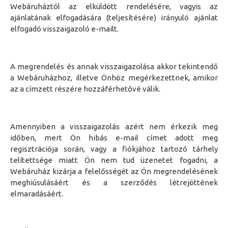
Webáruháztól
az elküldött rendelésére, vagyis a
z
ajánlatának elfogadására (teljesítés
é
re) irányuló ajánlat
elfogadó visszaigazoló e-mailt.
A megrendelés és annak visszaigazolása akkor tekintendő
a
Webáruházhoz
, illetve
Önhöz
megérkezettnek, amikor
az
a címzett részére
hozzáférhetővé válik
.
Amennyiben
a visszaigazolás azért nem érkezik meg
időben, mert
Ön hibás
e-mail címet adott meg
regisztrációja során, vagy a fiókjához tartozó tárhely
telítettsége miatt
Ön
nem tud üzenetet fogadni
,
a
Webáruház
kizárja a felelősségét
az Ön megrendelésének
meghiúsulásáért és a szerződés létrejöttének
elmaradásáért
.