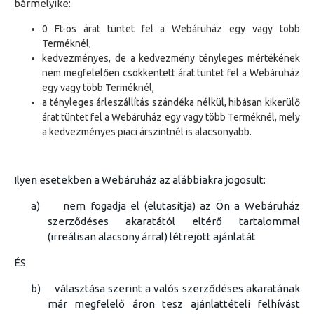
bármelyike:
0 Ft-os árat tüntet fel a Webáruház egy vagy több
Terméknél,
kedvezményes, de a kedvezmény tényleges mértékének
nem megfelelően csökkentett árat tüntet fel a Webáruház
egy vagy több Terméknél,
a tényleges árleszállítás szándéka nélkül, hibásan kikerülő
árat tüntet fel a Webáruház egy vagy több Terméknél, mely
a kedvezményes piaci árszintnél is alacsonyabb.
Ilyen esetekben a Webáruház az alábbiakra jogosult:
a)
nem fogadja el (elutasítja) az Ön a Webáruház
szerződéses akaratától eltérő tartalommal
(irreálisan alacsony árral) létrejött ajánlatát
ÉS
b)
választása szerint a valós szerződéses akaratának
már megfelelő áron tesz ajánlattételi felhívást