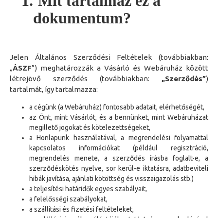
1.
Mit tartalmaz ez a
dokumentum?
Jelen Általános Szerződési Feltételek (továbbiakban:
„
ÁSZF
”) meghatározzák a Vásárló és Webáruház között
létrejövő szerződés (továbbiakban:
„Szerződés”
)
tartalmát, így tartalmazza:
a cégünk (a Webáruház) fontosabb adatait, elérhetőségét,
az Önt, mint Vásárlót, és a bennünket, mint Webáruházat
megillető jogokat és kötelezettségeket,
a Honlapunk használatával, a megrendelési folyamattal
kapcsolatos információkat (például regisztráció,
megrendelés menete, a szerződés írásba foglalt-e, a
szerződéskötés nyelve, sor kerül-e iktatásra, adatbeviteli
hibák javítása, ajánlati kötöttség és visszaigazolás stb.)
a teljesítési határidők egyes szabályait,
a felelősségi szabályokat,
a szállítási és fizetési feltételeket,