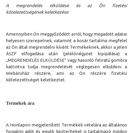
A megrendelés elküldése és az Ön fizetési
kötelezettségének keletkezése
Amennyiben Ön meggyőződött arról, hogy
meg
adott
adat
ai
helyesen szerepelnek
, valamint a kosár
tartalma megfelel
az Ön által megrendelni kívánt Termékeknek,
akkor a jelen
ÁSZF
elfogadása után (jelölőnégyzet kipipálása) a
„MEGRENDELÉS ELKÜLDÉSE” vagy hasonló feliratú
gombra
kattintva tudja megrendelését véglegesen elküldeni a
Webáruház
részére, ami
az Ön
részére fizetési
kötelezettséget keletkeztet.
Termékek ára
A Honlapon megjelenített Termékek vételára az általános
forgalmi adót és egyéb közterheket is tartalmazó módon