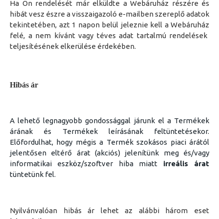
Ha
Ön
rendelését már elküldte a
Webáruház
részére és
hibát vesz észre a visszaigazoló e-mailben szereplő adatok
tekintetében, azt 1 napon belül jeleznie kell a
Webáruház
felé, a nem kívánt
vagy téves adat tartalmú
rendelések
teljesítésének elkerülése érdekében.
Hibás ár
A lehető legnagyobb gondossággal járunk el a Termékek
árának és Termékek leírásának feltüntetésekor.
Előfordulhat, hogy mégis a Termék szokásos piaci árától
jelentősen eltérő árat (akciós) jelenítünk meg és/vagy
informatikai eszköz/szoftver hiba miatt
irreális árat
tüntetünk fel.
Nyilvánvalóan hibás ár lehet az alábbi három eset