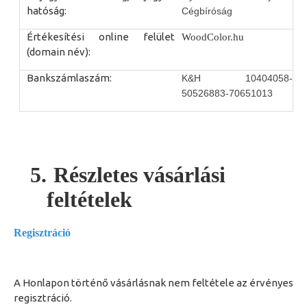
hatóság:
Cégbíróság
Értékesítési online felület
WoodColor.hu
(domain név):
Bankszámlaszám:
K&H 10404058-
50526883-70651013
5.
Részletes vásárlási
feltételek
Regisztráció
A Honlapon történő vásárlásnak
nem feltétele
az érvényes
regisztráció
.