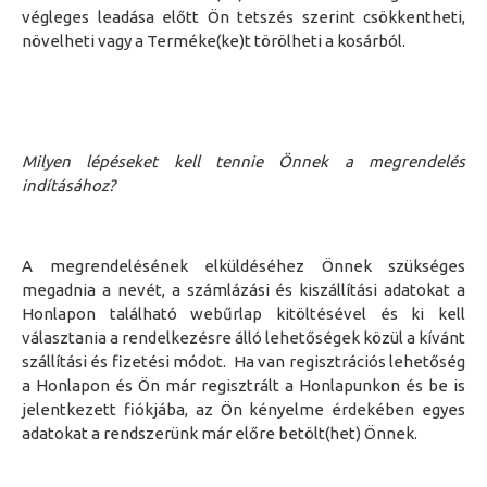
végleges leadása előtt Ön tetszés szerint csökkentheti,
növelheti vagy a Terméke(ke)t törölheti a kosárból.
Milyen lépéseket kell tennie Önnek a megrendelés
indításához?
A
megrendelés
ének elküldéséhez Önnek
szükséges
megadnia a nevét, a számlázási
és kiszállítási
adatokat
a
Honlapon található webűrlap kitöltésével és
ki kell
választania a rendelkezésre álló lehetőségek közül a kívánt
szállítási és fizetési módot.
Ha van regisztrációs lehetőség
a Honlapon és Ön már regisztrált a Honlapunkon és be is
jelentkezett fiókjába, az Ön kényelme érdekében egyes
adatokat a rendszerünk már előre betölt(het) Önnek.