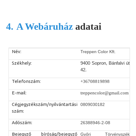
4.
A Webáruház
adatai
Név:
Treppen Color Kft.
Székhely:
9400 Sopron, Bánfalvi út
42.
Telefonszám:
+
36708819898
E-mail:
treppencolor@gmail.com
Cégjegyzékszám/nyilvántartási
0809030182
szám:
Adószám:
26388946-2-08
Bejegyző bíróság/bejegyző
Győri Törvényszék