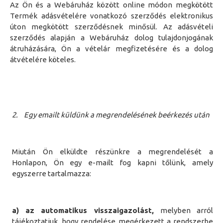
A
z Ön és a Webáruház között
online módon megkötött
T
ermék adásvételére vonatkozó szerződés elektronikus
úton megkötött szerződésnek minősül. Az adásvételi
szerződés alapján a
Webáruház
dolog tulajdonjogának
átruházására,
Ön
a vételár megfizetésére és a dolog
átvételére köteles.
2.
Egy emailt küldünk a megrendelésének beérkezés után
Miután Ön elküldte részünkre a megrendelését a
Honlapon, Ön egy e-mailt fog kapni tőlünk, amely
egyszerre tartalmazza:
a) az automatikus visszaigazolást,
melyben arról
tájékoztatjuk, hogy rendelése megérkezett a rendszerbe