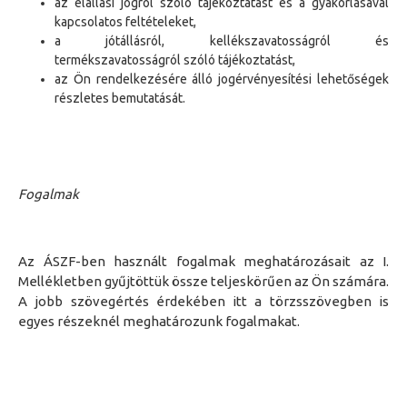
az elállási jogról szóló tájékoztatást és a gyakorlásával
kapcsolatos feltételeket,
a jótállásról, kellékszavatosságról és
termékszavatosságról szóló tájékoztatást,
az Ön rendelkezésére álló jogérvényesítési lehetőségek
részletes bemutatását.
Fogalmak
Az ÁSZF-ben használt fogalmak meghatározásait az I.
Mellékletben gyűjtöttük össze teljeskörűen az Ön számára.
A jobb szövegértés érdekében itt a törzsszövegben is
egyes részeknél meghatározunk fogalmakat.