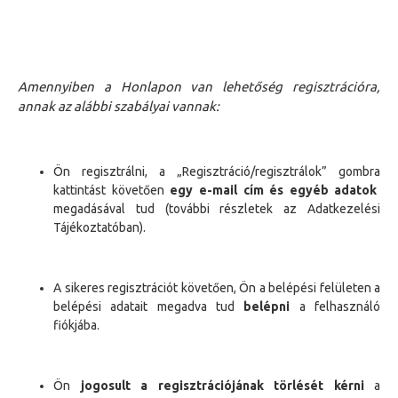
Amennyiben a Honlapon van lehetőség regisztrációra,
annak az alábbi szabályai vannak:
Ön
regisztrálni, a „Regisztráció
/regisztrálok
”
gombra
kattintást követően
egy e
-
mail
cím
és egyéb adatok
megadásával tud
(további részletek az Adatkezelési
Tájékoztatóban)
.
A sikeres regisztrációt követően,
Ön
a belépési felületen a
belépési adatait megadva tud
belépni
a felhasználó
fiókjába.
Ön
jogosult a regisztrációjának törlését kérni
a