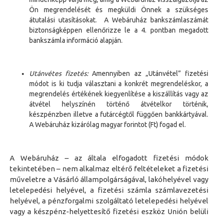
Ön
megrendelés
é
t
és megküldi Önnek a szükséges
átutalási utasításokat
.
A Webáruház bankszámlaszámát
biztonságképpen ellenőrizze le a
4
. pontban megadott
bankszámla információ alapján.
Utánvétes fizetés:
A
mennyiben az „Utánvétel” fizetési
módot is ki tudja választani a konkrét megrendeléskor, a
megrendelés értékének kiegyenlítése a kiszállítás vagy az
átvétel helyszínén történő átvételkor történik,
készpénzben
illetve a futárcégtől függően
bankkártyával.
A Webáruház
kizárólag magyar forintot (
Ft
) fogad el.
A Webáruház
– az általa elfogadott fizetési módok
tekintetében – nem alkalmaz eltérő feltételeket a fizetési
műveletre a
Vásárló
állampolgárságával, lakóhelyével vagy
letelepedési helyével, a fizetési számla számlavezetési
helyével, a pénzforgalmi szolgáltató letelepedési helyével
vagy a készpénz-helyettesítő fizetési eszköz Unión belüli