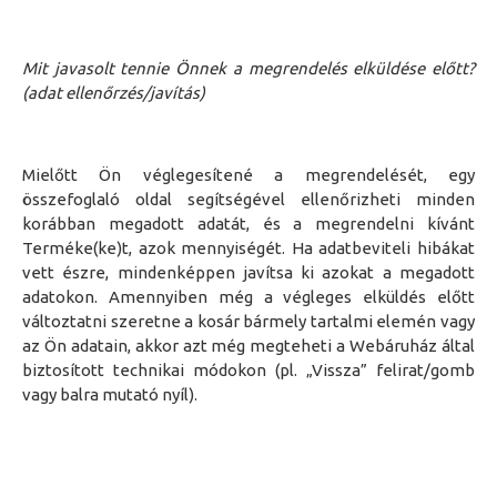
Mit javasolt tennie Önnek a megrendelés elküldése előtt?
(adat ellenőrzés/javítás)
Mielőtt Ön véglegesítené a megrendelését,
egy
összefoglaló oldal segítségével ellenőrizheti minden
korábban megadott adatát, és a megrendelni kívánt
T
erméke
(ke)
t, azok mennyiségét.
Ha a
datbeviteli hibák
at
vett észre, mindenképpen
javít
sa ki azokat
a megadott
adatokon.
Amennyiben még a végleges elküldés előtt
változtatni szeretne a kosár bármely tartalmi elemén vagy
az Ön adatain, akkor azt még megteheti a Webáruház által
biztosított technikai módokon (pl. „Vissza” felirat/gomb
vagy balra mutató nyíl).