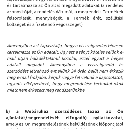
és tartalmazza az Ön által megadott adatokat (a rendelés
azonosítóját, a rendelés dátumát, a megrendelt Termékek
felsorolását, mennyiségét, a Termék árát, szállítási
költséget és a fizetendő végösszeget).
Amennyiben azt tapasztalja, hogy a visszaigazolás tévesen
tartalmazza az Ön adatait, úgy ezt a tényt köteles velünk e-
mail útján haladéktalanul közölni, ezzel együtt a helyes
adatait megadni. Amennyiben a visszaigazoló és
szerződést létrehozó e-mailünk 24 órán belül nem érkezik
meg e-mail fiókjába, kérjük vegye fel velünk a kapcsolatot,
ugyanis elképzelhető, hogy megrendelése technikai okok
miatt nem érkezett meg rendszerünkbe.
b) a Webáruház szerződéses (azaz az Ön
ajánlatát/megrendelését elfogadó) nyilatkozatát
,
amely az Ön megrendelésének beküldésének időpontjától