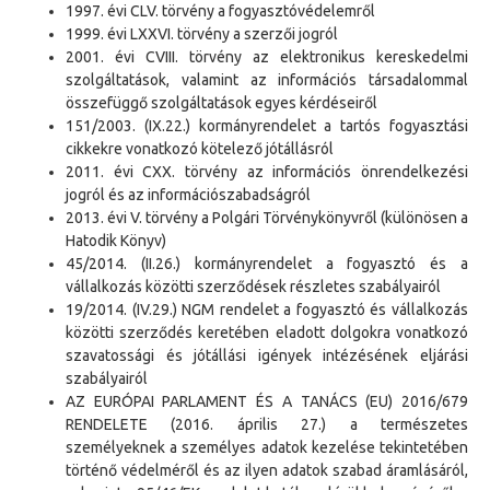
1997. évi CLV. törvény a fogyasztóvédelemről
1999. évi LXXVI. törvény a szerzői jogról
2001. évi CVIII. törvény az elektronikus kereskedelmi
szolgáltatások, valamint az
információs társadalommal
összefüggő szolgáltatások egyes kérdéseiről
151/2003. (IX.22.) kormányrendelet a tartós fogyasztási
cikkekre vonatkozó kötelező jótállásról
2011. évi CXX. törvény az információs önrendelkezési
jogról és az információszabadságról
2013. évi V. törvény a Polgári Törvénykönyvről (különösen a
Hatodik Könyv)
45/2014. (II.26.) kormányrendelet a fogyasztó és a
vállalkozás közötti szerződések részletes szabályairól
19/2014. (IV.29.) NGM rendelet a fogyasztó és vállalkozás
közötti szerződés keretében eladott dolgokra vonatkozó
szavatossági és jótállási igények intézésének eljárási
szabályairól
AZ EURÓPAI PARLAMENT ÉS A TANÁCS (EU) 2016/679
RENDELETE (2016. április 27.) a természetes
személyeknek a személyes adatok kezelése tekintetében
történő védelméről és az ilyen adatok szabad áramlásáról,