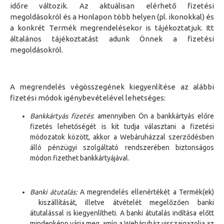
időre változik. Az aktuálisan elérhető fizetési
megoldásokról és a Honlapon több helyen (pl. ikonokkal) és
a konkrét Termék megrendelésekor is tájékoztatjuk. Itt
általános tájékoztatást adunk Önnek a fizetési
megoldásokról.
A megrendelés végösszegének kiegyenlítése az alábbi
fizetési módok igénybevételével lehetséges:
Bankkártyás
fizetés
: amennyiben Ön a bankkártyás előre
fizetés lehetőségét is kit tudja választani a fizetési
módozatok között, akkor a Webáruházzal szerződésben
álló pénzügyi szolgáltató rendszerében biztonságos
módon fizethet bankkártyájával.
Banki át
utalás:
A megrendelés ellenértékét a Termék(ek)
kiszállítását, illetve átvételét megelőzően banki
átutalással is kiegyenlítheti. A banki átutalás indítása
előtt
mindenképp várja meg, amíg a
Webáruház
visszaigazolja a
z