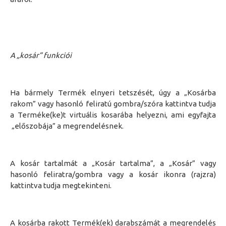
A „kosár” funkciói
Ha bármely
T
ermék elnyeri tetszését, úgy a „Kosárba
rakom”
vagy hasonló feliratú
gombra
/szóra
kattintva tudja
a
T
erméke
(ke)
t virtuális kosarába helyezni
, ami egyfajta
„előszobája” a megrendelésnek.
A
kosár tartalmát a
„Kosár tartalma”, a „Kosár” vagy
hasonló
feliratra
/gombra vagy a kosár ikonra (rajzra)
kattintva tudja megtekinteni
.
A kosárba rakott Termék(ek) darabszámát a megrendelés