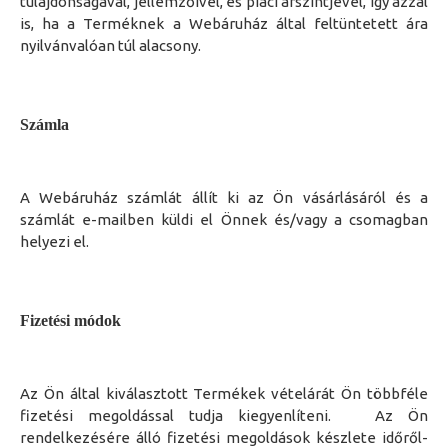
tulajdonságával, jellemzőivel, és piaci árszintjével, így azzal
is, ha a Terméknek a Webáruház által feltüntetett ára
nyilvánvalóan túl alacsony.
Számla
A Webáruház
számlát állít ki
az Ön vásárlásáról és a
számlát e
-
mailben küldi el
Önnek és/vagy
a csomagban
helyezi el.
Fizetési módok
Az Ön által kiválasztott T
ermékek
vételárát Ön többféle
fizetési megoldással tudja kiegyenlíteni. Az Ön
rendelkezésére álló fizetési megoldások készlete időről-