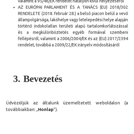
valamint a 95/46/EK rendelet hatályon kívül helyezéséről
AZ EURÓPAI PARLAMENT ÉS A TANÁCS (EU) 2018/302
RENDELETE (2018. február 28.) a belső piacon belül a vevő
állampolgársága, lakóhelye vagy letelepedési helye alapján
történő indokolatlan területi alapú tartalomkorlátozással
és a megkülönböztetés egyéb formáival szembeni
fellépésről, valamint a 2006/2004/EK és az (EU) 2017/2394
rendelet, továbbá a 2009/22/EK irányelv módosításáról
3.
Bevezetés
Üdvözöljük
az
által
unk
üzemeltetett weboldalo
n
(a
továbbiakban:
„
Honlap
”
)
.