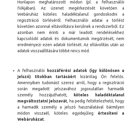
Honlapon meghatározott módon (pl. a felhasználói
fiókjában)
. Az üzenet megérkezését követően
a
Webáruház
köteles haladéktalanul gondoskodni a
regisztráció törléséről.
F
elhasználói adatai a törlést
követően azonnal eltávolításra kerülnek a rendszerből
. E
z
azonban nem érinti a már leadott rendelésekhez
kapcsolódó adatok és dokumentumok megőrzését, nem
eredményezi ezen adatok törlését. Az eltávolítás után az
adatok visszaállítására többé nincs mód.
A felhasználói
hozzáférési adatok (így különösen a
jelszó) titokban tartásáért
kizárólag
Ön
felelős.
Amennyiben tudomást szerez arról, hogy a regisztráció
során megadott jelszavához jogosulatlan harmadik
személy hozzájuthatott,
köteles haladéktalanul
megváltoztatni jelszavát
, ha pedig feltételezhető, hogy
a harmadik személy a jelszó használatával bármilyen
módon visszaél, köteles egyidejűleg
értesíteni a
Webáruházat
.