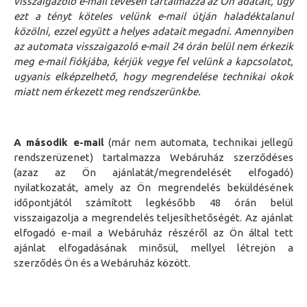
visszaigazoló e-mail tévesen tartalmazza az Ön adatait, úgy
ezt a tényt köteles velünk e-mail útján haladéktalanul
közölni, ezzel együtt a helyes adatait megadni. Amennyiben
az automata visszaigazoló e-mail 24 órán belül nem érkezik
meg e-mail fiókjába, kérjük vegye fel velünk a kapcsolatot,
ugyanis elképzelhető, hogy megrendelése technikai okok
miatt nem érkezett meg rendszerünkbe.
A második e-mail
(már nem automata, technikai jellegű
rendszerüzenet) tartalmazza Webáruház szerződéses
(azaz az Ön ajánlatát/megrendelését elfogadó)
nyilatkozatát, amely az Ön megrendelés beküldésének
időpontjától számított legkésőbb 48 órán belül
visszaigazolja a megrendelés teljesíthetőségét. Az ajánlat
elfogadó e-mail a Webáruház részéről az Ön által tett
ajánlat elfogadásának minősül, mellyel létrejön a
szerződés Ön és a Webáruház között.