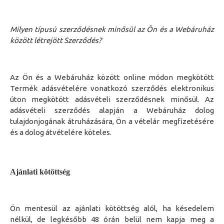
Milyen típusú szerződésnek minősül az Ön és a Webáruház
között létrejött Szerződés?
A
z Ön és a Webáruház között
online módon megkötött
T
ermék adásvételére vonatkozó szerződés elektronikus
úton megkötött
adásvételi
szerződésnek minősül. Az
adásvételi szerződés alapján a
Webáruház
dolog
tulajdonjogának átruházására,
Ön
a vételár megfizetésére
és a dolog átvételére köteles.
A
jánlati kötöttség
Ön
mentesül az ajánlati kötöttség alól, ha késedelem
nélkül, de legkésőbb 48 órán belül nem kapja meg
a