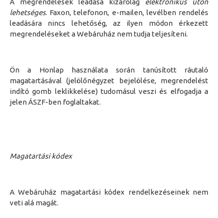
A megrendelések leadása kizárólag
elektronikus úton
lehetséges
. Faxon, telefonon, e-mailen, levélben rendelés
leadására nincs lehetőség, az ilyen módon érkezett
megrendeléseket a
Webáruház
nem tudja teljesíteni.
Ön
a Honlap használat
a során tanúsított ráutaló
magatartásával (jelölőnégyzet bejelölése, megrendelést
indító gomb leklikkelése)
tudomásul veszi és elfogadja a
jelen ÁSZF-ben foglaltakat.
Magatartási kódex
A Webáruház
magatartási kódex rendelkezéseinek nem
veti alá magát.