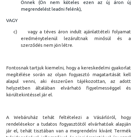
Önnek (Ön nem köteles ezen az új áron új
megrendelést leadni felénk),
VAGY
c)
vagy a téves áron indult ajánlattételi folyamat
eredménytelenül lezárultnak minősül és a
szerződés nem jön létre.
Fontosnak tartjuk kiemelni, hogy a
kereskedelmi gyakorlat
megítélése során az olyan
f
ogyasztó magatartását kell
alapul venni, aki ésszerűen tájékozottan, az adott
helyzetben általában elvárható figyelmességgel és
körültekintéssel jár el.
A Webáruház tehát feltételezi a Vásárlóról, hogy
rendelésekor a tudatos fogyasztótól elvárhatóak alapján
jár el, tehát tisztában van a megrendelni kívánt Termék