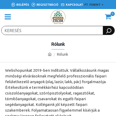
BELÉPÉS
REGISZTRÁCIÓ
KAPCSOLAT
FT
FORINT
0
Rólunk
Rólunk
Webshopunkat 2019-ben Indítottuk. Vállalkozásunk magas
minőségi elvárásoknak megfelelő professzionális faipari
felületkezelő anyagok (olaj, lazúr, lakk, pác) forgalmazója.
Értékesítünk e termékkörhöz kapcsolódóan
csiszolóanyagokat, szórópisztolyokat, ragasztókat,
tömítőanyagokat, csavarokat és egyéb faipari
segédanyagokat. Kollégaink jól képzett faipari
szakemberek. Folyamataosan figyelemmel kísérjük a
szakma újonnan fejlesztett eljárásait.