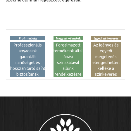
Profi minőség
Nagy színválaszték
Egyedi színkeverés
Professzionális
Forgalmazott
Az igényes és
anyagaink
termékeink által
egyedi
garantált
óriási
megjelenés
minőséget és
színskálával
elengedhetlen
hosszan tartó színt
állunk
kelléke a
biztosítanak.
rendelkezésre
színkeverés