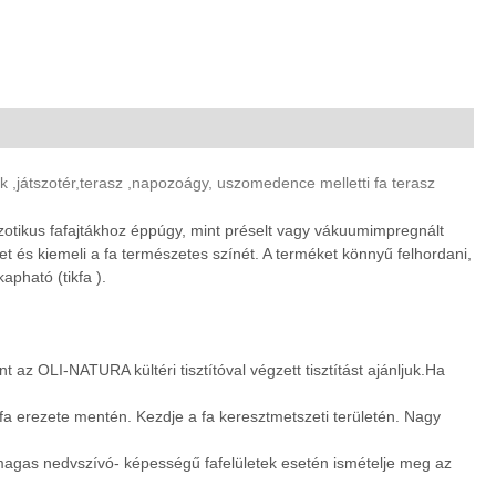
ték ,játszotér,terasz ,napozoágy, uszomedence melletti fa terasz
egzotikus fafajtákhoz éppúgy, mint préselt vagy vákuumimpregnált
tet és kiemeli a fa természetes színét. A terméket könnyű felhordani,
apható (tikfa ).
nt az OLI-NATURA kültéri tisztítóval végzett tisztítást ajánljuk.Ha
a fa erezete mentén. Kezdje a fa keresztmetszeti területén. Nagy
és magas nedvszívó- képességű fafelületek esetén ismételje meg az