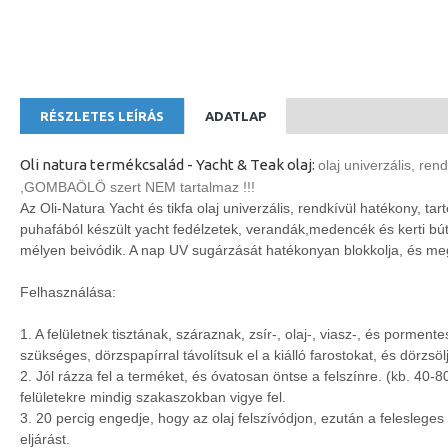
RÉSZLETES LEÍRÁS
ADATLAP
Oli natura termékcsalád - Yacht & Teak olaj:
olaj univerzális, ren
,GOMBAÖLÖ szert NEM tartalmaz !!!
Az Oli-Natura Yacht és tikfa olaj univerzális, rendkívül hatékony, t
puhafából készült yacht fedélzetek, verandák,medencék és kerti bútor
mélyen beivódik. A nap UV sugárzását hatékonyan blokkolja, és megvéd
Felhasználása:
1. A felületnek tisztának, száraznak, zsír-, olaj-, viasz-, és porment
szükséges, dörzspapírral távolítsuk el a kiálló farostokat, és dörzsö
2. Jól rázza fel a terméket, és óvatosan öntse a felszínre. (kb. 40
felületekre mindig szakaszokban vigye fel.
3. 20 percig engedje, hogy az olaj felszívódjon, ezután a feleslege
eljárást.