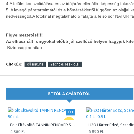
4.A felület konszolidálása és az időjárás-ellenálló- képesség fokozá
5. A levegő páratartalmától és a hőmérséklettől függően az olajjal ke
nedvességtől.A fotoknál megtalálható 5 fafajta a felső sor NATUR fa f
Figyelmeztetés!!!!
Az elhasznált rongyokat előbb jól szellőző helyen hagyjuk ki
Biztonsági adatlap:
CÍMKÉK:
oli natura
Yacht & Teak olaj
ETTŐL A GYÁRTÓTÓL
ÚJ
Folt Eltávolitó TANNIN RENOVER 50 mL
4 560 Ft
6 890 Ft