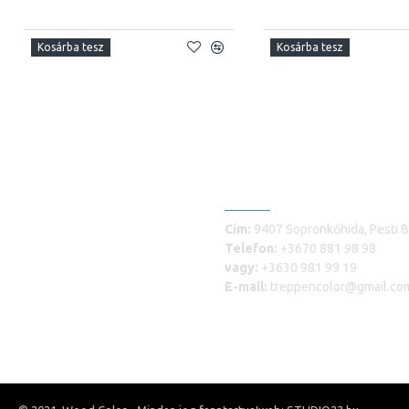
Kosárba tesz
Kosárba tesz
ELÉRHETŐSÉGEINK
Cím:
9407 Sopronkőhida, Pesti B
Telefon:
+3670 881 98 98
vagy:
+3630 981 99 19
E-mail:
treppencolor@gmail.co