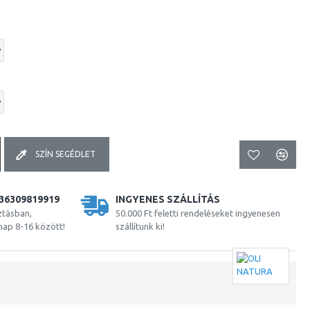
SZÍN SEGÉDLET
36309819919
INGYENES SZÁLLÍTÁS
ztàsban,
50.000 Ft feletti rendeléseket ingyenesen
nap 8-16 között!
szállítunk ki!