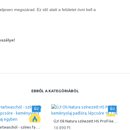
ljesen megszárad..Ez idő alatt a felületet óvni kell a
eszélye!
EBBŐL A KATEGÓRIÁBÓL
ÚJ
ÚJ
ÚJ! Oli Natura színezett HS Profi keményolaj padlóra, lépcsőre 1K / 2K
Oli-Natura Hartwaschöl - színes fa olaj bútorra lépcsőre - keményviasz olaj Wax és olaj egyben
16 890 Ft