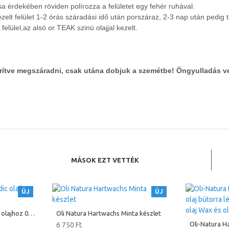
sa érdekében röviden polírozza a felületet egy fehér ruhával.
zelt felület 1-2 órás száradási idő után porszáraz, 2-3 nap után pedig te
elülel,az alsó or TEAK szinü olajjal kezelt.
terítve megszáradni, csak utána dobjuk a szemétbe! Öngyulladás v
MÁSOK EZT VETTÉK
ÚJ
ÚJ
H2O Härter Edző, Scandic olajhoz 0.1 L , 0.5 L
Oli Natura Hartwachs Minta készlet
6 750 Ft