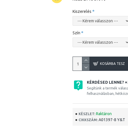
Kiszerelés
Szín
KOSÁRBA TESZ
KÉRDÉSED LENNE? +
Segítünk a termék vàlas
felhasznàlàsban, hétköz
Raktáron
KÉSZLET:
A01397-8 Y&T
CIKKSZÁM: