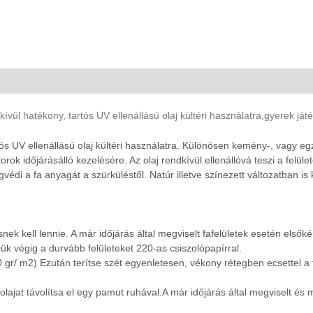
dkívül hatékony, tartós UV ellenállású olaj kültéri használatra,gyerek já
artós UV ellenállású olaj kültéri használatra. Különösen kemény-, vagy 
ok időjárásálló kezelésére. Az olaj rendkívül ellenállóvá teszi a felüle
i a fa anyagát a szürküléstől. Natúr illetve színezett változatban is k
esnek kell lennie. A már időjárás által megviselt fafelületek esetén elsőké
ljük végig a durvább felületeket 220-as csiszolópapírral.
-80 gr/ m2) Ezután terítse szét egyenletesen, vékony rétegben ecsettel 
s olajat távolítsa el egy pamut ruhával.A már időjárás által megviselt 