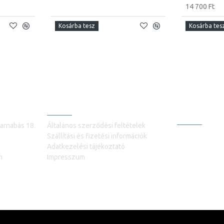
14 700 Ft
Kosárba tesz
Kosárba tes
INFORMÁCIÓK
VEVŐSZOLG
+3630981991
arnabás 18.
Általános szerződési feltételek
Kapcsolatfelvé
Szállítási és fizetési információk
Adatkezelési tájékoztató
Termék vissza
m
Impresszum