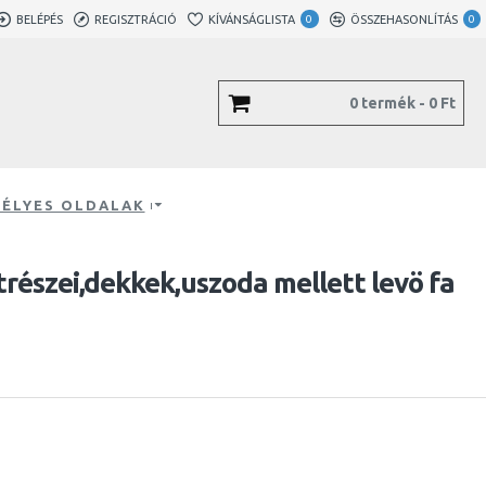
BELÉPÉS
REGISZTRÁCIÓ
KÍVÁNSÁGLISTA
0
ÖSSZEHASONLÍTÁS
0
0 termék - 0 Ft
ÉLYES OLDALAK
atrészei,dekkek,uszoda mellett levö fa