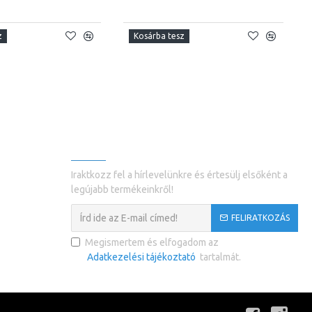
z
Kosárba tesz
ÁLAT
HÍRLEVÉL
9
Iraktkozz fel a hírlevelünkre és értesülj elsőként a
tel
legújabb termékeinkről!
küldés
FELIRATKOZÁS
Megismertem és elfogadom az
Adatkezelési tájékoztató
tartalmát.