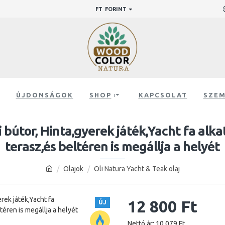
FT
FORINT
ÚJDONSÁGOK
SHOP
KAPCSOLAT
SZEM
ti bútor, Hinta,gyerek játék,Yacht fa alk
terasz,és beltéren is megállja a helyét
Olajok
Oli Natura Yacht & Teak olaj
12 800 Ft
ÚJ
Nettó ár: 10 079 Ft