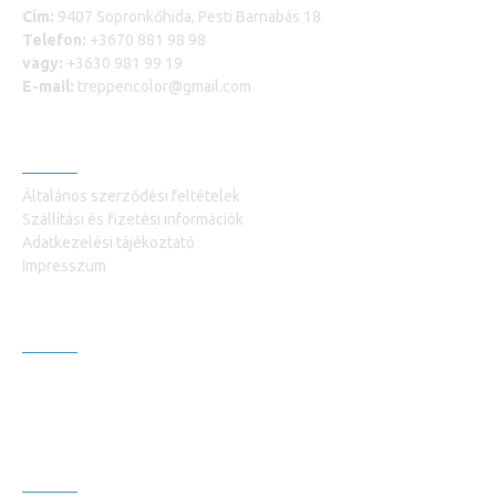
Cím:
9407 Sopronkőhida, Pesti Barnabás 18.
Telefon:
+3670 881 98 98
vagy:
+3630 981 99 19
E-mail:
treppencolor@gmail.com
INFORMÁCIÓK
Általános szerződési feltételek
Szállítási és fizetési információk
Adatkezelési tájékoztató
Impresszum
VEVŐSZOLGÁLAT +36309819919
Kapcsolatfelvétel
Termék visszaküldés
HÍRLEVÉL