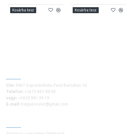
Kosárba tesz
Kosárba tesz
ELÉRHETŐSÉGEINK
Cím:
9407 Sopronkőhida, Pesti Barnabás 18.
Telefon:
+3670 881 98 98
vagy:
+3630 981 99 19
E-mail:
treppencolor@gmail.com
INFORMÁCIÓK
Általános szerződési feltételek