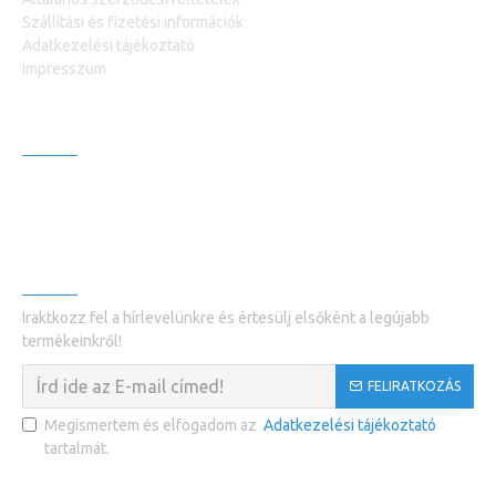
Szállítási és fizetési információk
Adatkezelési tájékoztató
Impresszum
VEVŐSZOLGÁLAT +36309819919
Kapcsolatfelvétel
Termék visszaküldés
HÍRLEVÉL
Iraktkozz fel a hírlevelünkre és értesülj elsőként a legújabb
termékeinkről!
FELIRATKOZÁS
Megismertem és elfogadom az
Adatkezelési tájékoztató
tartalmát.