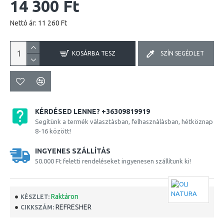
14 300 Ft
Nettó ár: 11 260 Ft
KOSÁRBA TESZ
SZÍN SEGÉDLET
KÉRDÉSED LENNE? +36309819919
Segítünk a termék vàlasztàsban, felhasznàlàsban, hétköznap
8-16 között!
INGYENES SZÁLLÍTÁS
50.000 Ft feletti rendeléseket ingyenesen szállítunk ki!
Raktáron
KÉSZLET:
REFRESHER
CIKKSZÁM: