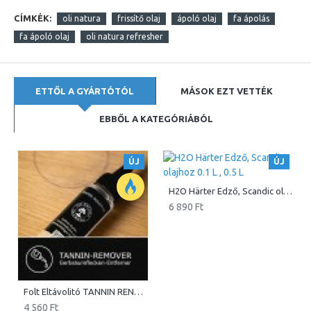
CÍMKÉK:
oli natura
frissítő olaj
ápoló olaj
fa ápolás
fa ápoló olaj
oli natura refresher
ETTŐL A GYÁRTÓTÓL
MÁSOK EZT VETTÉK
EBBŐL A KATEGÓRIÁBÓL
ÚJ
ÚJ
H2O Härter Edző, Scandic olajhoz 0.1 L , 0.5 L
6 890 Ft
Folt Eltávolitó TANNIN RENOVER 50 mL
4 560 Ft