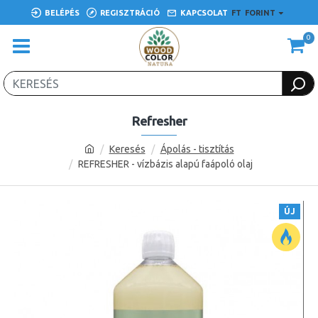
BELÉPÉS
REGISZTRÁCIÓ
KAPCSOLAT
FT
FORINT
0
Refresher
Keresés
Ápolás - tisztítás
REFRESHER - vízbázis alapú faápoló olaj
ÚJ