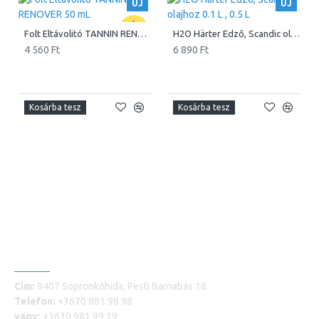
ÚJ
ÚJ
Folt Eltávolitó TANNIN RENOVER 50 mL
H2O Härter Edző, Scandic olajhoz 0.1 L , 0.5 L
4 560 Ft
6 890 Ft
Kosárba tesz
Kosárba tesz
ELÉRHETŐSÉGEINK
Cím:
9407 Sopronkőhida, Pesti Barnabás 18.
Telefon:
+3670 881 98 98
vagy:
+3630 981 99 19