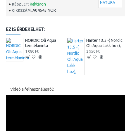
Raktáron
KÉSZLET:
A04643 NOR
CIKKSZÁM:
EZ IS ÉRDEKELHET:
NORDIC Oli Aqua
Harter 13.5 -( Nordic
termékminta
Oli Aqua Lakk hoz),
1 080 Ft
2 950 Ft
Videó a felhasználásról: