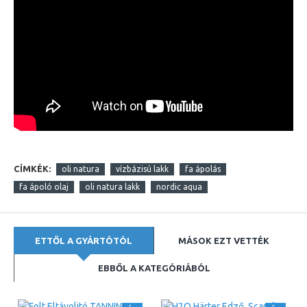
CÍMKÉK:
oli natura
vízbázisú lakk
fa ápolás
fa ápoló olaj
oli natura lakk
nordic aqua
ETTŐL A GYÁRTÓTÓL
MÁSOK EZT VETTÉK
EBBŐL A KATEGÓRIÁBÓL