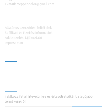
E-mail:
treppencolor@gmail.com
INFORMÁCIÓK
Általános szerződési feltételek
Szállítási és fizetési információk
Adatkezelési tájékoztató
Impresszum
VEVŐSZOLGÁLAT +36309819919
Kapcsolatfelvétel
Termék visszaküldés
HÍRLEVÉL
Iraktkozz fel a hírlevelünkre és értesülj elsőként a legújabb
termékeinkről!