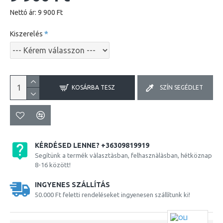
Nettó ár: 9 900 Ft
Kiszerelés
KOSÁRBA TESZ
SZÍN SEGÉDLET
KÉRDÉSED LENNE? +36309819919
Segítünk a termék vàlasztàsban, felhasznàlàsban, hétköznap
8-16 között!
INGYENES SZÁLLÍTÁS
50.000 Ft feletti rendeléseket ingyenesen szállítunk ki!