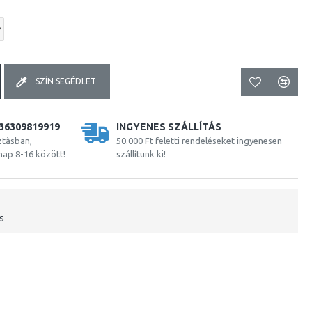
SZÍN SEGÉDLET
36309819919
INGYENES SZÁLLÍTÁS
ztàsban,
50.000 Ft feletti rendeléseket ingyenesen
nap 8-16 között!
szállítunk ki!
s