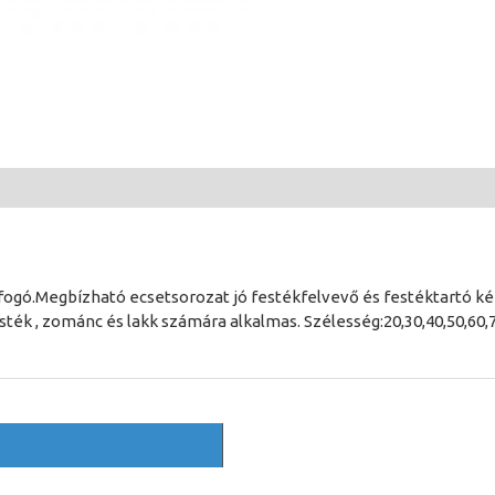
befogó.Megbízható ecsetsorozat jó festékfelvevő és festéktartó 
ték , zománc és lakk számára alkalmas. Szélesség:20,30,40,50,60,