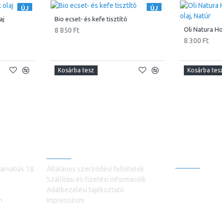
ÚJ
ÚJ
aj
Bio ecset- és kefe tisztító
8 850 Ft
8 300 Ft
Kosárba tesz
Kosárba tes
INFORMÁCIÓK
VEVŐSZOLG
+3630981991
arnabás 18.
Általános szerződési feltételek
Kapcsolatfelvé
Szállítási és fizetési információk
Adatkezelési tájékoztató
Termék vissza
m
Impresszum