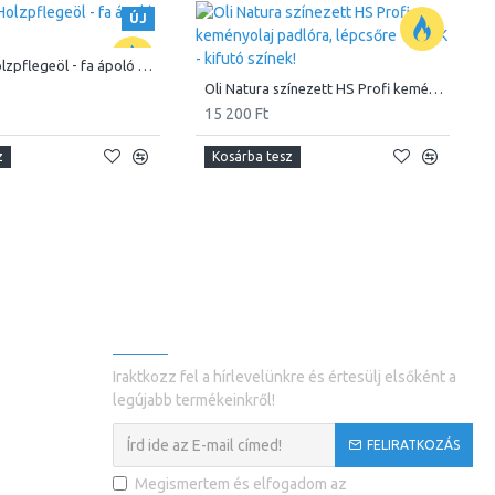
ÚJ
Oli Natura Holzpflegeöl - fa ápoló olaj, Natúr
Oli Natura színezett HS Profi keményolaj padlóra, lépcsőre 1K / 2K - kifutó színek!
15 200 Ft
z
Kosárba tesz
ÁLAT
HÍRLEVÉL
9
Iraktkozz fel a hírlevelünkre és értesülj elsőként a
tel
legújabb termékeinkről!
küldés
FELIRATKOZÁS
Megismertem és elfogadom az