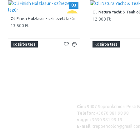
ÚJ
Oli Natura Yacht & Teak ol
Oli Finish Holzlasur - színezett lazúr
12 800 Ft
13 500 Ft
Kosárba tesz
Kosárba tesz
ELÉRHETŐSÉGEINK
Cím:
9407 Sopronkőhida, Pesti B
Telefon:
+3670 881 98 98
vagy:
+3630 981 99 19
E-mail:
treppencolor@gmail.co