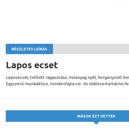
RÉSZLETES LEÍRÁS
Lapos ecset
Laposecset, telített ragasztású, műanyag nyél, horganyzott 
Egyszerű munkákhoz, mindenfajta víz- és oldószertartalmú fes
MÁSOK EZT VETTÉK