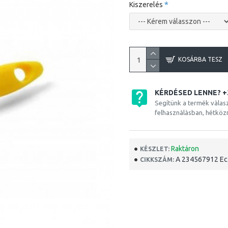
Kiszerelés
KOSÁRBA TESZ
KÉRDÉSED LENNE? +
Segítünk a termék vàlas
felhasznàlàsban, hétköz
Raktáron
KÉSZLET:
A 234567912 Ec
CIKKSZÁM: