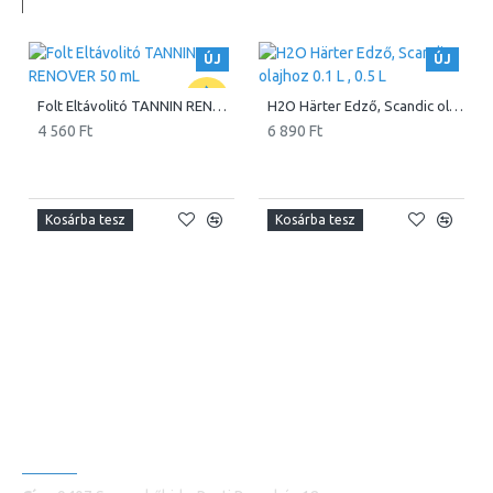
ÚJ
ÚJ
Folt Eltávolitó TANNIN RENOVER 50 mL
H2O Härter Edző, Scandic olajhoz 0.1 L , 0.5 L
4 560 Ft
6 890 Ft
Kosárba tesz
Kosárba tesz
ELÉRHETŐSÉGEINK