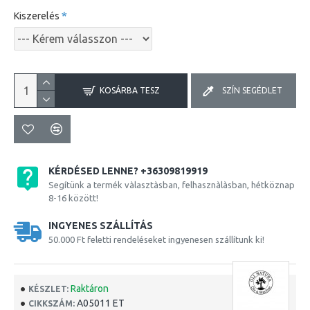
Kiszerelés
KOSÁRBA TESZ
SZÍN SEGÉDLET
KÉRDÉSED LENNE? +36309819919
Segítünk a termék vàlasztàsban, felhasznàlàsban, hétköznap
8-16 között!
INGYENES SZÁLLÍTÁS
50.000 Ft feletti rendeléseket ingyenesen szállítunk ki!
Raktáron
KÉSZLET:
A05011 ET
CIKKSZÁM: