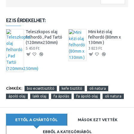
EZ IS ÉRDEKELHET:
Teleszkopos olaj
Mini kézi olaj
felhordó , Pad Tartó
felhordó (80mm x
(120mmx250mm)
130mm )
5 450 Ft
3 823 Ft
CÍMKÉK:
bio ecsettisztító
kefe tisztító
oli natura
ápoló olaj
lakk olaj
fa ápolás
fa ápoló olaj
oli natura
ETTŐL A GYÁRTÓTÓL
MÁSOK EZT VETTÉK
EBBŐL A KATEGÓRIÁBÓL