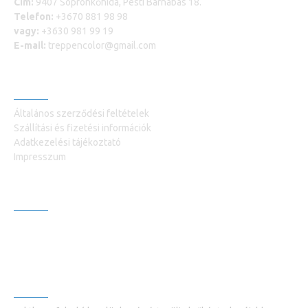
Cím:
9407 Sopronkőhida, Pesti Barnabás 18.
Telefon:
+3670 881 98 98
vagy:
+3630 981 99 19
E-mail:
treppencolor@gmail.com
INFORMÁCIÓK
Általános szerződési feltételek
Szállítási és fizetési információk
Adatkezelési tájékoztató
Impresszum
VEVŐSZOLGÁLAT +36309819919
Kapcsolatfelvétel
Termék visszaküldés
HÍRLEVÉL